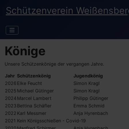
Schützenverein Weißensberg
Könige
Unsere Schützenkönige der vergangen Jahre.
Jahr
Schützenkönig
Jugendkönig
2026
Elke Feucht
Simon Kragl
2025
Michael Gütinger
Simon Kragl
2024
Marcel Lambert
Philipp Gütinger
2023
Bettina Schäfler
Emma Schmid
2022
Karl Messmer
Anja Hyrenbach
2021
Kein Königsschießen - Covid-19
2020
Manfred Schirmer
Anja Hyrenbach