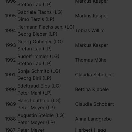
1996
Markus Kasper
Stefan Lau (LP)
Gabriele Flachs (LG)
1995
Markus Kasper
Dimo Terzis (LP)
Hermann Flachs sen. (LG)
1994
Tobias Willim
Georg Bieber (LP)
Georg Gütinger (LG)
1993
Markus Kasper
Stefan Lau (LP)
Rudolf Immler (LG)
1992
Thomas Mühe
Stefan Lau (LP)
Sonja Schmitz (LG)
1991
Claudia Schobert
Georg Birli (LP)
Edeltraud Elbs (LG)
1990
Bettina Kiebele
Peter Mahl (LP)
Hans Leuthold (LG)
1989
Claudia Schobert
Peter Meyer (LP)
Augustin Steidle (LG)
1988
Anna Landgrebe
Peter Meyer (LP)
1987
Peter Meyer
Herbert Hagg