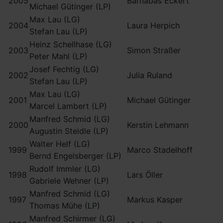
2005
Barnabas Eckert
Michael Gütinger (LP)
Max Lau (LG)
2004
Laura Herpich
Stefan Lau (LP)
Heinz Schellhase (LG)
2003
Simon Straßer
Peter Mahl (LP)
Josef Fechtig (LG)
2002
Julia Ruland
Stefan Lau (LP)
Max Lau (LG)
2001
Michael Gütinger
Marcel Lambert (LP)
Manfred Schmid (LG)
2000
Kerstin Lehmann
Augustin Steidle (LP)
Walter Helf (LG)
1999
Marco Stadelhoff
Bernd Engelsberger (LP)
Rudolf Immler (LG)
1998
Lars Öller
Gabriele Wehner (LP)
Manfred Schmid (LG)
1997
Markus Kasper
Thomas Mühe (LP)
Manfred Schirmer (LG)