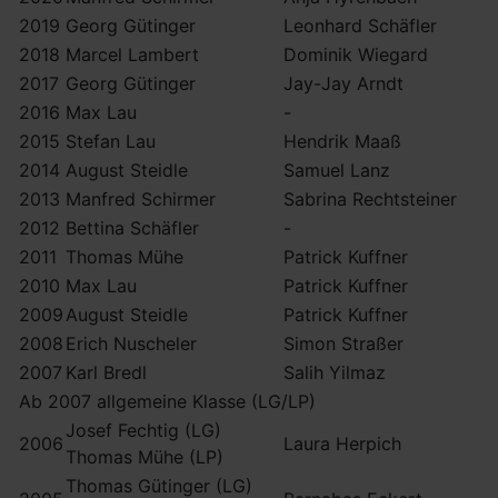
2019
Georg Gütinger
Leonhard Schäfler
2018
Marcel Lambert
Dominik Wiegard
2017
Georg Gütinger
Jay-Jay Arndt
2016
Max Lau
-
2015
Stefan Lau
Hendrik Maaß
2014
August Steidle
Samuel Lanz
2013
Manfred Schirmer
Sabrina Rechtsteiner
2012
Bettina Schäfler
-
2011
Thomas Mühe
Patrick Kuffner
2010
Max Lau
Patrick Kuffner
2009
August Steidle
Patrick Kuffner
2008
Erich Nuscheler
Simon Straßer
2007
Karl Bredl
Salih Yilmaz
Ab 2007 allgemeine Klasse (LG/LP)
Josef Fechtig (LG)
2006
Laura Herpich
Thomas Mühe (LP)
Thomas Gütinger (LG)